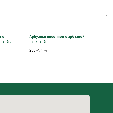
 с
Арбузики песочное с арбузной
Нап
инкой
начинкой
292
233
₽
/
1 kg