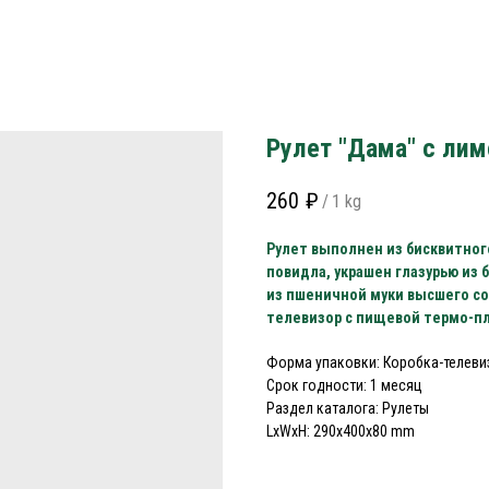
Рулет "Дама" с ли
260
₽
/
1 kg
Рулет выполнен из бисквитног
повидла, украшен глазурью из
из пшеничной муки высшего сор
телевизор с пищевой термо-пле
Форма упаковки: Коробка-телеви
Срок годности: 1 месяц
Раздел каталога: Рулеты
LxWxH: 290x400x80 mm