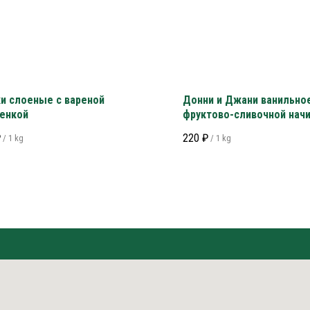
и слоеные с вареной
Донни и Джани ванильное
енкой
фруктово-сливочной нач
(ванильное)
₽
220
₽
/
1 kg
/
1 kg