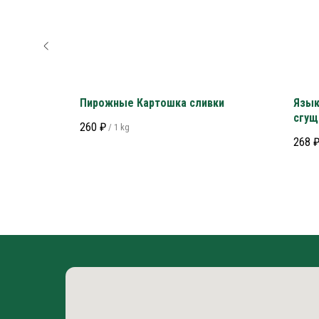
Пирожные Картошка сливки
Язык
сгущ
260
₽
/
1 kg
268