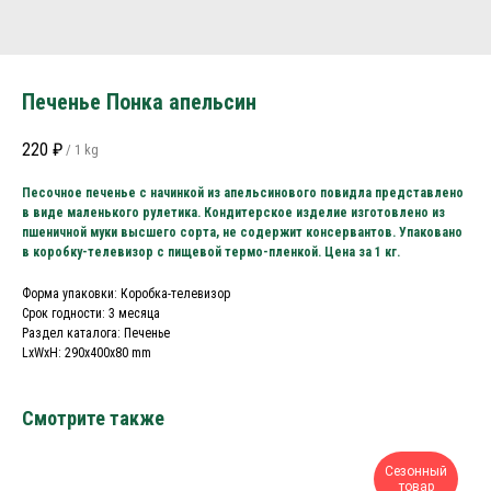
Печенье Понка апельсин
220
₽
/
1 kg
Песочное печенье с начинкой из апельсинового повидла представлено
в виде маленького рулетика. Кондитерское изделие изготовлено из
пшеничной муки высшего сорта, не содержит консервантов. Упаковано
в коробку-телевизор с пищевой термо-пленкой. Цена за 1 кг.
Форма упаковки: Коробка-телевизор
Срок годности: 3 месяца
Раздел каталога: Печенье
LxWxH: 290x400x80 mm
Смотрите также
Сезонный
товар