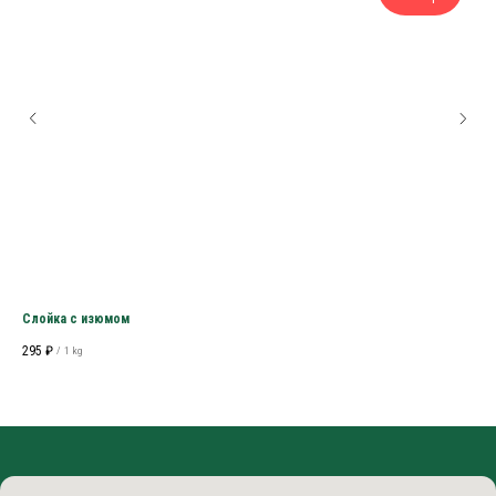
Слойка с изюмом
Кар
295
₽
230
/
1 kg